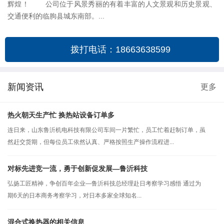
辉煌！ 公司位于风景秀丽的有着丰富的人文景观和历史景观、
交通便利的临朐县城东南部。...
拨打电话：18663638599
新闻资讯
更多
热火朝天生产忙 换热站设备订单多
连日来，山东鲁沂机电科技有限公司车间一片繁忙，员工忙着赶制订单，虽
然赶交货期，但每位员工依然认真、严格按照生产操作流程进...
对标先进竞一流，勇于创新促发展—鲁沂科技
弘扬工匠精神，争创百年企业—鲁沂科技总经理赴日考察学习感悟 通过为
期6天的日本商务考察学习，对日本多家全球知名...
混合式换热器的相关信息